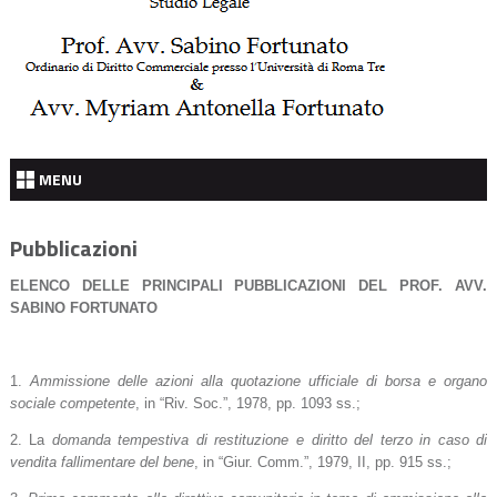
MENU
Pubblicazioni
ELENCO DELLE PRINCIPALI PUBBLICAZIONI DEL PROF. AVV.
SABINO FORTUNATO
1.
Ammissione delle azioni alla quotazione ufficiale di borsa e organo
sociale competente
, in “Riv. Soc.”, 1978, pp. 1093 ss.;
2. La
domanda tempestiva di restituzione e diritto del terzo in caso di
vendita fallimentare del bene
, in “Giur. Comm.”, 1979, II, pp. 915 ss.;