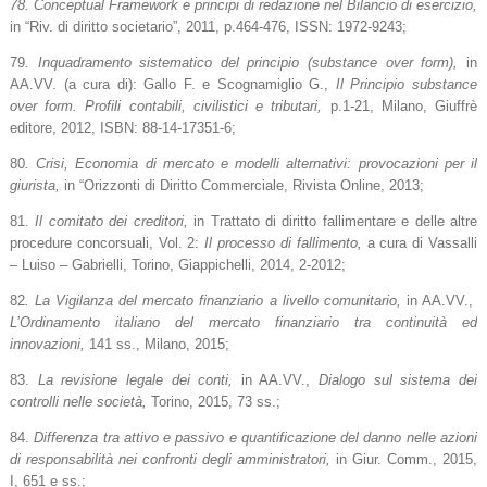
78. Conceptual Framework e principi di redazione nel Bilancio di esercizio,
in “Riv. di diritto societario”, 2011, p.464-476, ISSN: 1972-9243;
79
. Inquadramento sistematico del principio (substance over form),
in
AA.VV. (a cura di): Gallo F. e Scognamiglio G.,
Il Principio substance
over form. Profili contabili, civilistici e tributari,
p.1-21, Milano, Giuffrè
editore, 2012, ISBN: 88-14-17351-6;
80
.
Crisi, Economia di mercato e modelli alternativi: provocazioni per il
giurista,
in “Orizzonti di Diritto Commerciale, Rivista Online, 2013;
81.
Il comitato dei creditori,
in Trattato di diritto fallimentare e delle altre
procedure concorsuali, Vol. 2:
Il processo di fallimento,
a cura di Vassalli
– Luiso – Gabrielli, Torino, Giappichelli, 2014, 2-2012;
82
. La Vigilanza del mercato finanziario a livello comunitario,
in AA.VV.,
L’Ordinamento italiano del mercato finanziario tra continuità ed
innovazioni,
141 ss., Milano, 2015;
83.
La revisione legale dei conti,
in AA.VV.,
Dialogo sul sistema dei
controlli nelle società,
Torino, 2015, 73 ss.;
84.
Differenza tra attivo e passivo e quantificazione del danno nelle azioni
di responsabilità nei confronti degli amministratori,
in Giur. Comm., 2015,
I, 651 e ss.;