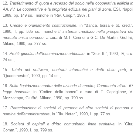
12.
Trasferimento di quota e recesso del socio nella cooperativa edilizia in
AA.VV. Le cooperative e la proprietà edilizia nei piani di zona
, ESI, Napoli
1989, pp. 149 ss., nonché in “Riv. Coop.”, 1987, I;
13.
Credito e ordinamento costituzionale
, in “Banca, borsa e tit. cred.”,
1990, I, pp. 585 ss., nonché
Il sistema creditizio nella prospettiva del
mercato unico europeo
, a cura di M.T. Cirenei e G.C. De Martin, Giuffrè,
Milano, 1990, pp. 277 ss.;
14.
Profili giuridici dell'inseminazione artificiale
, in “Giur. It.”, 1990, IV, c.c.
24 ss.;
15.
Tutela del software, contratti informatici e diritti delle parti
, in
“Quadrimestre”, 1990, pp. 14 ss.;
16.
Sulla liquidazione coatta delle aziende di credito, Commento all'art. 67
legge bancaria
, in “Codice della banca” a cura di F. Capriglione, V.
Mezzacapo, Giuffrè, Milano, 1990, pp. 790 ss.;
17.
Partecipazione di società di persone ad altra società di persona e
nomina dell'amministratore
, in “Riv. Notar.”, 1990, I, pp. 77 ss.;
18.
Società di capitali e diritto comunitario: linee evolutive,
in “Giur.
Comm.”, 1990, I, pp. 799 ss.;