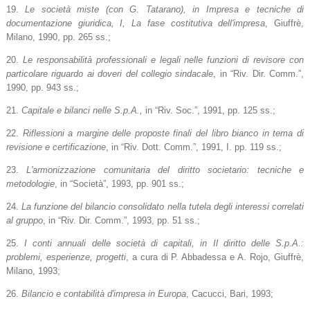
19.
Le società miste (con G. Tatarano), in Impresa e tecniche di
documentazione giuridica, I, La fase costitutiva dell'impresa
, Giuffrè,
Milano, 1990, pp. 265 ss.;
20.
Le responsabilità professionali e legali nelle funzioni di revisore con
particolare riguardo ai doveri del collegio sindacale
, in “Riv. Dir. Comm.”,
1990, pp. 943 ss.;
21.
Capitale e bilanci nelle S.p.A.,
in “Riv. Soc.”, 1991, pp. 125 ss.;
22.
Riflessioni a margine delle proposte finali del libro bianco in tema di
revisione e certificazione
, in “Riv. Dott. Comm.”, 1991, I. pp. 119 ss.;
23.
L'armonizzazione comunitaria del diritto societario: tecniche e
metodologie
, in “Società”, 1993, pp. 901 ss.;
24.
La funzione del bilancio consolidato nella tutela degli interessi correlati
al gruppo
, in “Riv. Dir. Comm.”, 1993, pp. 51 ss.;
25.
I conti annuali delle società di capitali, in Il diritto delle S.p.A.:
problemi, esperienze, progetti
, a cura di P. Abbadessa e A. Rojo, Giuffrè,
Milano, 1993;
26.
Bilancio e contabilità d'impresa in Europa
, Cacucci, Bari, 1993;