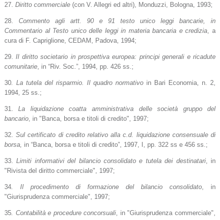
27.
Diritto commerciale
(con V. Allegri ed altri), Monduzzi, Bologna, 1993;
28.
Commento agli artt. 90 e 91 testo unico leggi bancarie, in
Commentario al Testo unico delle leggi in materia bancaria e credizia
, a
cura di F. Capriglione, CEDAM, Padova, 1994;
29.
Il diritto societario in prospettiva europea: principi generali e ricadute
comunitarie
, in “Riv. Soc.”, 1994, pp. 426 ss.;
30
. La tutela del risparmio. Il quadro normativo
in Bari Economia, n. 2,
1994, 25 ss.;
31.
La liquidazione coatta amministrativa delle società gruppo del
bancario
, in "Banca, borsa e titoli di credito", 1997;
32.
Sul certificato di credito relativo alla c.d. liquidazione consensuale di
borsa,
in “Banca, borsa e titoli di credito”, 1997, I, pp. 322 ss e 456 ss.;
33.
Limiti informativi del bilancio consolidato e tutela dei destinatari
, in
"Rivista del diritto commerciale", 1997;
34
. Il procedimento di formazione del bilancio consolidato
, in
"Giurisprudenza commerciale", 1997;
35
. Contabilità e procedure concorsuali
, in "Giurisprudenza commerciale",