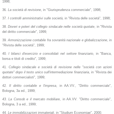
1998;
36
. La società di revisione
, in "Giurisprudenza commerciale", 1998;
37
. I controlli amministrativi sulle società,
in "Rivista delle società", 1998;
38
. Doveri e poteri del collegio sindacale nelle società quotate
, in "Rivista
del diritto commerciale", 1999;
39
. Armonizzazione contabile fra sovranità nazionale e globalizzazione
, in
"Rivista delle società", 1999;
40
. I bilanci d'esercizio e consolidati nel settore finanziario
, in "Banca,
borsa e titoli di credito", 1999;
41
. Collegio sindacale e società di revisione nelle "società con azioni
quotate" dopo il testo unico sull'intermediazione finanziaria
, in "Rivista dei
dottori commercialisti", 1999;
42
. Il diritto contabile e l'impresa
, in AA.VV., "Diritto commerciale",
Bologna, 3a ed., 1999;
43. La Consob e il mercato mobiliare
, in AA.VV. "Diritto commerciale",
Bologna, 3 a ed., 1999;
44
. Le immobilizzazioni immateriali
, in "Studium Economiae", 2000;