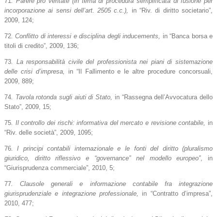
71
. Parere pro veritate (in tema di procedura semplificata di fusione per
incorporazione ai sensi dell’art. 2505 c.c.),
in “Riv. di diritto societario”,
2009, 124;
72
. Conflitto di interessi e disciplina degli inducements,
in “Banca borsa e
titoli di credito”, 2009, 136;
73
. La responsabilità civile del professionista nei piani di sistemazione
delle crisi d’impresa,
in “Il Fallimento e le altre procedure concorsuali,
2009, 889;
74
. Tavola rotonda sugli aiuti di Stato,
in “Rassegna dell’Avvocatura dello
Stato”, 2009, 15;
75
. Il controllo dei rischi: informativa del mercato e revisione contabile,
in
“Riv. delle società”, 2009, 1095;
76
. I principi contabili internazionale e le fonti del diritto (pluralismo
giuridico, diritto riflessivo e “governance” nel modello europeo”
, in
“Giurisprudenza commerciale”, 2010, 5;
77
. Clausole generali e informazione contabile fra integrazione
giurisprudenziale e integrazione professionale,
in “Contratto d’impresa”,
2010, 477;