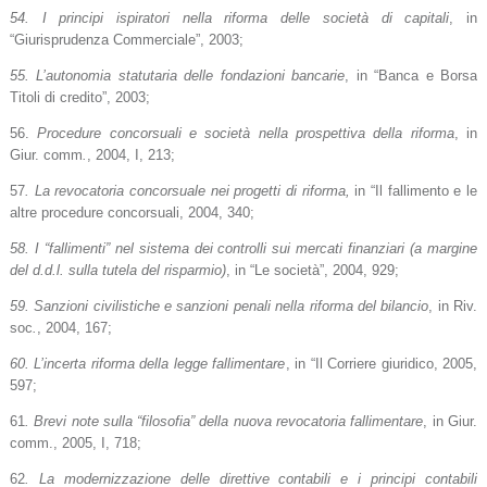
54. I principi ispiratori nella riforma delle società di capitali
, in
“Giurisprudenza Commerciale”, 2003;
55. L’autonomia statutaria delle fondazioni bancarie
, in “Banca e Borsa
Titoli di credito”, 2003;
56.
Procedure concorsuali e società nella prospettiva della riforma
, in
Giur. comm
.
, 2004, I, 213;
57
. La revocatoria concorsuale nei progetti di riforma,
in “Il fallimento e le
altre procedure concorsuali, 2004, 340;
58. I “fallimenti” nel sistema dei controlli sui mercati finanziari (a margine
del d.d.l. sulla tutela del risparmio)
, in “Le società”, 2004, 929;
59. Sanzioni civilistiche e sanzioni penali nella riforma del bilancio
, in Riv.
soc
.
, 2004, 167;
60. L’incerta riforma della legge fallimentare
, in “Il Corriere giuridico, 2005,
597;
61
. Brevi note sulla “filosofia” della nuova revocatoria fallimentare
, in Giur.
comm., 2005, I, 718;
62
. La modernizzazione delle direttive contabili e i principi contabili