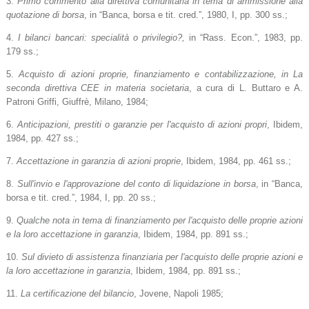
3.
Primo commento alla direttiva comunitaria in tema di ammissione alla
quotazione di borsa
, in “Banca, borsa e tit. cred.”, 1980, I, pp. 300 ss.;
4.
I bilanci bancari: specialità o privilegio?,
in “Rass. Econ.”, 1983, pp.
179 ss.;
5.
Acquisto di azioni proprie, finanziamento e contabilizzazione, in La
seconda direttiva CEE in materia societaria
, a cura di L. Buttaro e A.
Patroni Griffi, Giuffrè, Milano, 1984;
6.
Anticipazioni, prestiti o garanzie per l'acquisto di azioni propri
, Ibidem,
1984, pp. 427 ss.;
7.
Accettazione in garanzia di azioni proprie
, Ibidem, 1984, pp. 461 ss.;
8.
Sull'invio e l'approvazione del conto di liquidazione in borsa
, in “Banca,
borsa e tit. cred.”, 1984, I, pp. 20 ss.;
9.
Qualche nota in tema di finanziamento per l'acquisto delle proprie azioni
e la loro accettazione in garanzia
, Ibidem, 1984, pp. 891 ss.;
10.
Sul divieto di assistenza finanziaria per l'acquisto delle proprie azioni e
la loro accettazione in garanzia
, Ibidem, 1984, pp. 891 ss.;
11.
La certificazione del bilancio
, Jovene, Napoli 1985;