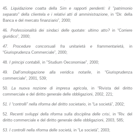
45
. Liquidazione coatta della Sim e rapporti pendenti: il "patrimonio
separato" della clientela e i relativi atti di amministrazione
, in “Dir. della
Banca e del mercato finanziario”, 2000;
46
. Professionalità dei sindaci delle quotate: ultimo atto?
in “Corriere
giuridico”, 2000;
47. Procedure concorsuali fra unitarietà e frammentarietà
, in
“Giurisprudenza Commerciale”, 2000;
48
. I principi contabili
, in "Studium Oeconomiae", 2000;
49
. Dall’omologazione alla veridica notarile
, in “Giurisprudenza
commerciale”, 2001, 539;
50
. La nuova nozione di impresa agricola
, in “Rivista del diritto
commerciale e del diritto generale delle obbligazioni, 2002, 221;
51. I “controlli” nella riforma del diritto societario
, in “Le società”, 2002;
52
. Recenti sviluppi della riforma sulla disciplina delle crisi
, in “Riv. del
diritto commerciale e del diritto generale delle obbligazioni, 2003, 585;
53. I controlli nella riforma delle società
, in “Le società”, 2003;