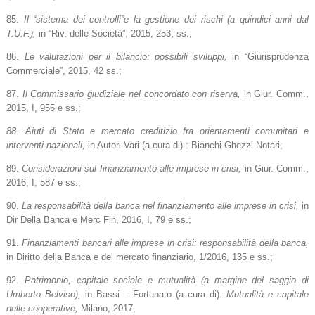
85.
Il “sistema dei controlli”e la gestione dei rischi (a quindici anni dal
T.U.F.),
in “Riv. delle Società”, 2015, 253, ss.;
86.
Le valutazioni per il bilancio: possibili sviluppi,
in “Giurisprudenza
Commerciale”, 2015, 42 ss.;
87.
Il Commissario giudiziale nel concordato con riserva,
in Giur. Comm.,
2015, I, 955 e ss.;
88. Aiuti di Stato e mercato creditizio fra orientamenti comunitari e
interventi nazionali,
in Autori Vari (a cura di) : Bianchi Ghezzi Notari;
89.
Considerazioni sul finanziamento alle imprese in crisi,
in Giur. Comm.,
2016, I, 587 e ss.;
90.
La responsabilità della banca nel finanziamento alle imprese in crisi,
in
Dir Della Banca e Merc Fin, 2016, I, 79 e ss.;
91.
Finanziamenti bancari alle imprese in crisi: responsabilità della banca,
in Diritto della Banca e del mercato finanziario, 1/2016, 135 e ss.;
92.
Patrimonio, capitale sociale e mutualità (a margine del saggio di
Umberto Belviso),
in Bassi – Fortunato (a cura di):
Mutualità e capitale
nelle cooperative,
Milano, 2017;